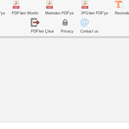
'ye
PDF'den Word'e
Metinden PDF'ye
JPG'den PDF'ye
Resimde
PDF'leri Çıkar
Privacy
Contact us